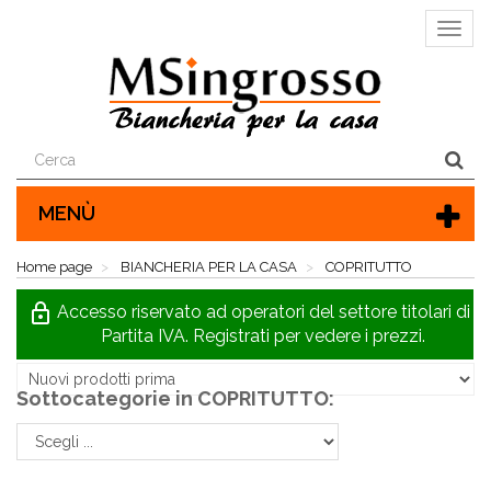
Visu
la
barra
later
di
navi
MENÙ
Home page
BIANCHERIA PER LA CASA
COPRITUTTO
COPRITUTTO
lock_outline
Accesso riservato ad operatori del settore titolari di
Partita IVA. Registrati per vedere i prezzi.
Ordina per:
Sottocategorie in
COPRITUTTO: