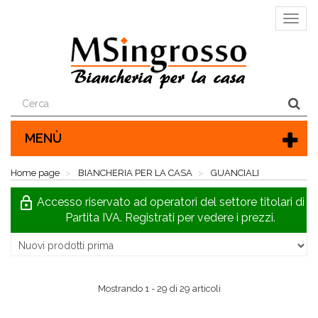
Visu
la
barra
later
di
navi
MENÙ
Home page
BIANCHERIA PER LA CASA
GUANCIALI
GUANCIALI
lock_outline
Accesso riservato ad operatori del settore titolari di
Partita IVA. Registrati per vedere i prezzi.
Ordina per:
Mostrando 1 - 29 di 29 articoli