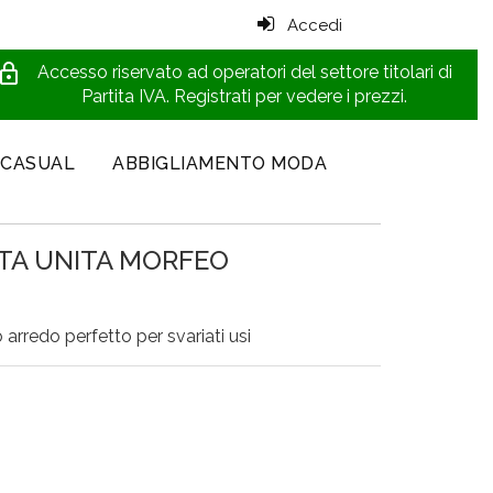
Accedi
ck_outline
Accesso riservato ad operatori del settore titolari di
Partita IVA. Registrati per vedere i prezzi.
 CASUAL
ABBIGLIAMENTO MODA
TA UNITA MORFEO
arredo perfetto per svariati usi