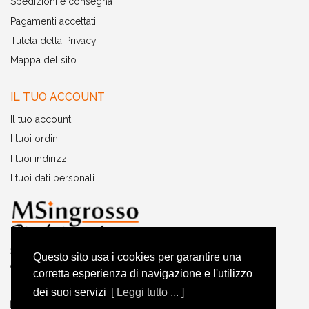
Spedizioni e consegna
Pagamenti accettati
Tutela della Privacy
Mappa del sito
IL TUO ACCOUNT
Il tuo account
I tuoi ordini
I tuoi indirizzi
I tuoi dati personali
Servizio clienti pre-post vendita:
Questo sito usa i cookies per garantire una
342 942 7876
corretta esperienza di navigazione e l'utilizzo
Dal lunedì al venerdì ore 9:00-18:00
dei suoi servizi
[ Leggi tutto ... ]
info@msingrosso.com