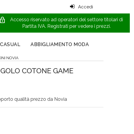
Accedi
ck_outline
Accesso riservato ad operatori del settore titolari di
Partita IVA. Registrati per vedere i prezzi.
 CASUAL
ABBIGLIAMENTO MODA
NI NOVIA
NGOLO COTONE GAME
pporto qualità prezzo da Novia